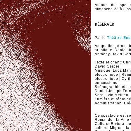
Autour du spect
dimanche 23 à l’iss
Par le
Théâtre-Ens
Adaptation, dramatu
artistique: Daniel 
Anthony-David Ger
Texte et chant: Chri
David Gerber
Musique: Luca Manc
électronique | Rémi
électronique | Cyri
percussions
Scénographie et co
Daniel Joseph For
Son: Livio Melileo
Lumière et régie g
Administration: Cl
Ce spectacle est so
Romande | la Ville 
Culturel Riviera | l
culturel Migros | la