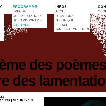
Y
PROGRAMME
INFOS
CON
SPECTACLES
ACCÈS
COO
COLLABORATIONS
LOCATIONS
HORS PROGRAMME
TECHNIQUE
ARCHIVES
PRESSE
TARIFS&ABONNEMENT
oème des poèmes
vre des lamentati
021
sa 19h | di & lu 17h30