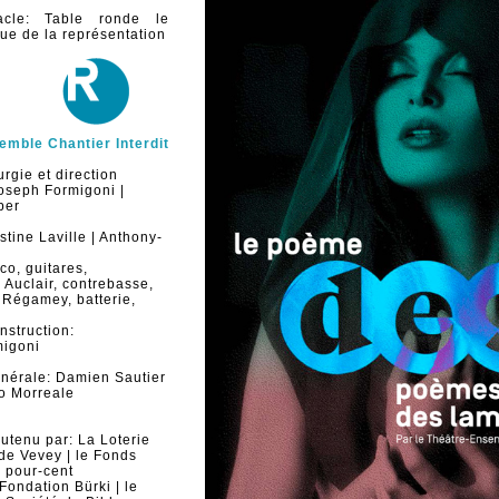
acle: Table ronde le
ue de la représentation
emble Chantier Interdit
rgie et direction
Joseph Formigoni |
ber
stine Laville | Anthony-
o, guitares,
 Auclair, contrebasse,
l Régamey, batterie,
nstruction:
migoni
énérale: Damien Sautier
éo Morreale
utenu par: La Loterie
de Vevey | le Fonds
e pour-cent
 Fondation Bürki | le