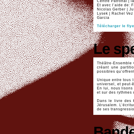
Centre Patronal | l
Et avec l’aide de:
Nicolas Gerber | Ju
Lysek | Rachel Vez 
Garcia
Télécharger le fly
Le sp
Théâtre-Ensemble C
créant une partiti
possibles qu’offren
Unique entre tous l
universel, et peut-
En lui, nous lison
et sur des rythmes 
Dans le livre des 
Jérusalem. L’écrit
de ses transgressio
Bande