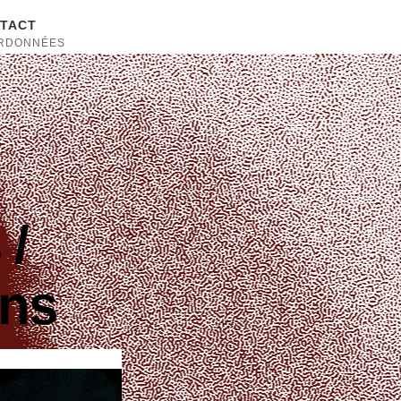
TACT
RDONNÉES
 /
ons