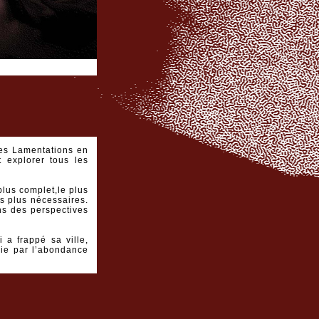
des Lamentations en
t explorer tous les
plus complet,le plus
es plus nécessaires.
ns des perspectives
 a frappé sa ville,
nie par l’abondance