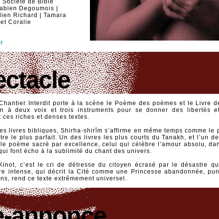
a Société de Bible
 Fabien Degoumois |
lien Richard | Tamara
et Coralie
er
ectacle
hantier Interdit porte à la scène le Poème des poèmes et le Livre 
on à deux voix et trois instruments pour se donner des libertés e
t ces riches et denses textes.
es livres bibliques, Shirha-shirîm s’affirme en même temps comme le 
être le plus parfait. Un des livres les plus courts du Tanakh, et l’un d
s le poème sacré par excellence, celui qui célèbre l’amour absolu, da
qui font écho à la sublimité du chant des univers.
Kinot, c’est le cri de détresse du citoyen écrasé par le désastre qui
ure intense, qui décrit la Cité comme une Princesse abandonnée, pu
ns, rend ce texte extrêmement universel.
-annonce