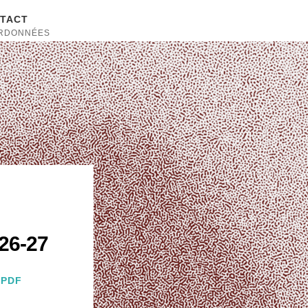
TACT
RDONNÉES
26-27
 PDF