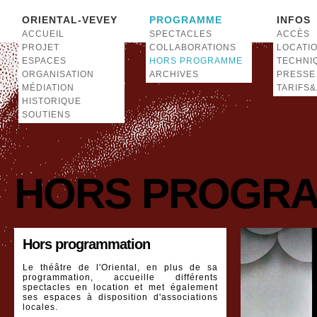
ORIENTAL-VEVEY
PROGRAMME
INFOS
ACCUEIL
SPECTACLES
ACCÈS
PROJET
COLLABORATIONS
LOCATI
ESPACES
HORS PROGRAMME
TECHNI
ORGANISATION
ARCHIVES
PRESSE
MÉDIATION
TARIFS
HISTORIQUE
SOUTIENS
HORS PROGR
Hors programmation
Le théâtre de l'Oriental, en plus de sa
programmation, accueille différents
spectacles en location et met également
ses espaces à disposition d'associations
locales.