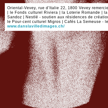
Oriental-Vevey, rue d’Italie 22, 1800 Vevey remercie
| le Fonds culturel Riviera | la Loterie Romande | 
Sandoz | Nestlé - soutien aux résidences de création 
le Pour-cent culturel Migros | Cafés La Semeuse - 
www.danslavilledimages.ch/