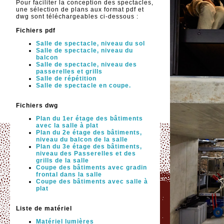
Pour faciliter la conception des spectacles,
une sélection de plans aux format pdf et
dwg sont téléchargeables ci-dessous :
Fichiers pdf
Salle de spectacle, niveau du sol
Salle de spectacle, niveau du
balcon
Salle de spectacle, niveau des
passerelles et grills
Salle de répétition
Salle de spectacle en coupe.
Fichiers dwg
Plan du 1er étage des bâtiments
avec la salle à plat
Plan du 2e étage des bâtiments,
niveau du balcon de la salle
Plan du 3e étage des bâtiments,
niveau des Passerelles et des
grills de la salle
Coupe des bâtiments avec gradin
frontal dans la salle
Coupe des bâtiments avec salle à
plat
Liste de matériel
Matériel lumières