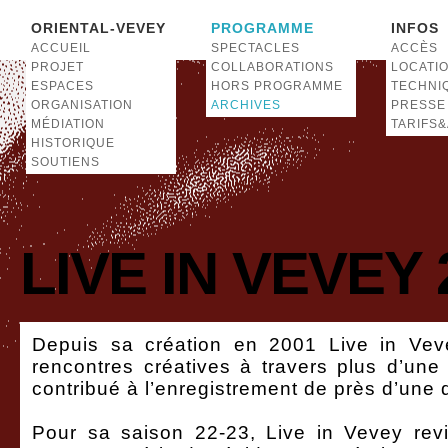
ORIENTAL-VEVEY
PROGRAMME
INFOS
ACCUEIL
SPECTACLES
ACCÈS
PROJET
COLLABORATIONS
LOCATI
ESPACES
HORS PROGRAMME
TECHNI
ORGANISATION
ARCHIVES
PRESSE
MÉDIATION
TARIFS
HISTORIQUE
SOUTIENS
LIVE IN VEVEY 
Depuis sa création en 2001 Live in Vev
rencontres créatives à travers plus d’une
contribué à l’enregistrement de près d’une
Pour sa saison 22-23, Live in Vevey revi