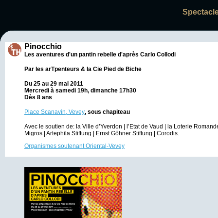
Spectacle
Pinocchio
Les aventures d'un pantin rebelle d'après Carlo Collodi
Par les arTpenteurs & la Cie Pied de Biche
Du 25 au 29 mai 2011
Mercredi à samedi 19h, dimanche 17h30
Dès 8 ans
Place Scanavin, Vevey
, sous chapiteau
Avec le soutien de: la Ville d’Yverdon | l’Etat de Vaud | la Loterie Romand
Migros | Artephila Stiftung | Ernst Göhner Stiftung | Corodis.
Organismes soutenant Oriental-Vevey