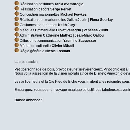
Réalisation costumes
Tania d’Ambrogio
Réalisation décors
Serge Perret
Conception marionnettes
Michael Fowkes
Réalisation des marionnettes
Julien Jeulin | Fiona Gourlay
Costumes marionnettes
Keith Jury
Masques Emmanuelle
Olivet Pellegrin | Vanessa Zurini
Administration
Catherine Mathez | Jean-Marc Gallou
Diffusion et communication
Yasmine Saegesser
Médiation culturelle
Olivier Mäusli
Régie générale
Nicola Frediani
Le spectacle :
Petit personnage de bois, provocateur et irrévérencieux, Pinocchio est à la r
Nous voilà assez loin de la vision moralisatrice de Disney; Pinocchio de
Les arTpenteurs et la Cie Pied de Biche vous invitent à les rejoindre sous
Embarquez-vous pour un voyage magique et festif. Les fabuleuses aventure
Bande annonce :