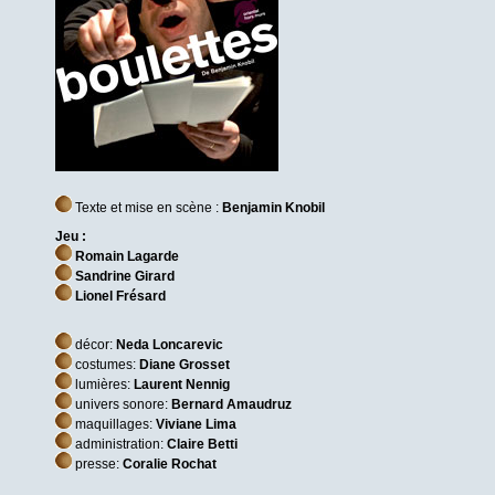
Texte et mise en scène :
Benjamin Knobil
Jeu :
Romain Lagarde
Sandrine Girard
Lionel Frésard
décor:
Neda Loncarevic
costumes:
Diane Grosset
lumières:
Laurent Nennig
univers sonore:
Bernard Amaudruz
maquillages:
Viviane Lima
administration:
Claire Betti
presse:
Coralie Rochat