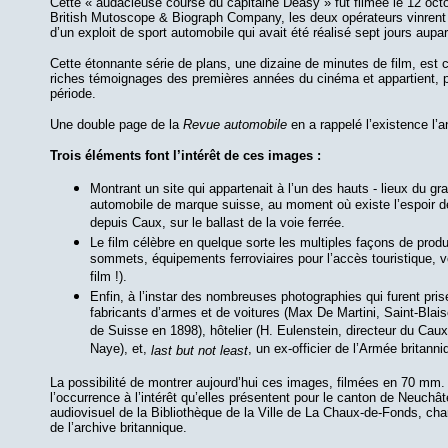
Cette « audacieuse course du capitaine Deasy » fut filmée le 12 oc
British Mutoscope & Biograph Company, les deux opérateurs vinrent 
d’un exploit de sport automobile qui avait été réalisé sept jours aup
Cette étonnante série de plans, une dizaine de minutes de film, est 
riches témoignages des premières années du cinéma et appartient, 
période.
Une double page de la
Revue automobile
en a rappelé l’existence l
Trois éléments font l’intérêt de ces images :
Montrant un site qui appartenait à l’un des hauts - lieux du g
automobile de marque suisse, au moment où existe l’espoir d
depuis Caux, sur le ballast de la voie ferrée.
Le film célèbre en quelque sorte les multiples façons de produ
sommets, équipements ferroviaires pour l’accès touristique, v
film !).
Enfin, à l’instar des nombreuses photographies qui furent pris
fabricants d’armes et de voitures (Max De Martini, Saint-Bla
de Suisse en 1898), hôtelier (H. Eulenstein, directeur du Caux
Naye), et,
, un ex-officier de l’Armée britann
last but not least
La possibilité de montrer aujourd’hui ces images, filmées en 70 mm. 
l’occurrence à l’intérêt qu’elles présentent pour le canton de Neuchâte
audiovisuel de la Bibliothèque de la Ville de La Chaux-de-Fonds, cha
de l’archive britannique.