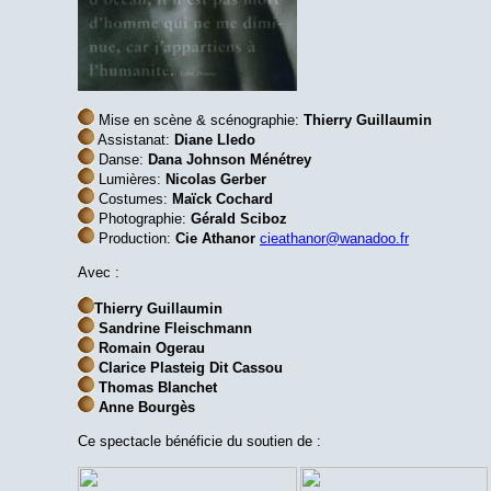
Mise en scène & scénographie:
Thierry Guillaumin
Assistanat:
Diane Lledo
Danse:
Dana Johnson Ménétrey
Lumières:
Nicolas Gerber
Costumes:
Maïck Cochard
Photographie:
Gérald Sciboz
Production:
Cie Athanor
cieathanor@wanadoo.fr
Avec :
Thierry Guillaumin
Sandrine Fleischmann
Romain Ogerau
Clarice Plasteig Dit Cassou
Thomas Blanchet
Anne Bourgès
Ce spectacle bénéficie du soutien de :