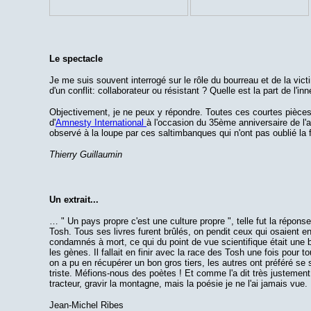
Le spectacle
Je me suis souvent interrogé sur le rôle du bourreau et de la victi
d'un conflit: collaborateur ou résistant ? Quelle est la part de l'i
Objectivement, je ne peux y répondre. Toutes ces courtes pièce
d'
Amnesty International
à l'occasion du 35ème anniversaire de l'a
observé à la loupe par ces saltimbanques qui n'ont pas oublié la f
Thierry Guillaumin
Un extrait...
… " Un pays propre c'est une culture propre ", telle fut la répon
Tosh. Tous ses livres furent brûlés, on pendit ceux qui osaient
condamnés à mort, ce qui du point de vue scientifique était une 
les gènes. Il fallait en finir avec la race des Tosh une fois pour
on a pu en récupérer un bon gros tiers, les autres ont préféré se 
triste. Méfions-nous des poètes ! Et comme l'a dit très justement
tracteur, gravir la montagne, mais la poésie je ne l'ai jamais vu
Jean-Michel Ribes