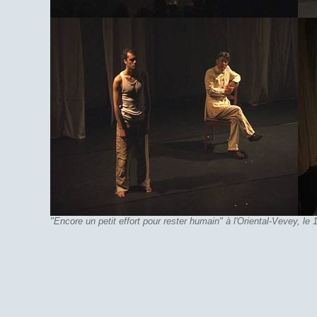
"Encore un petit effort pour rester humain" à l'Oriental-Vevey, le 